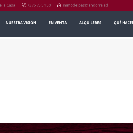
e la Casa
+376 75 54 50
immodelpas@andorra.ad
NUESTRA VISIÓN
EN VENTA
ALQUILERES
QUÉ HACE