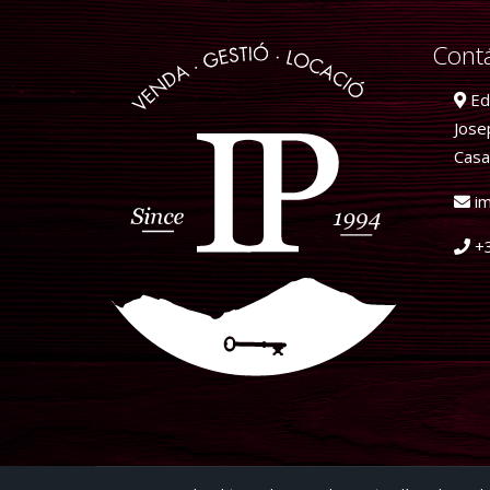
Cont
Edi
Jose
Casa
im
+3