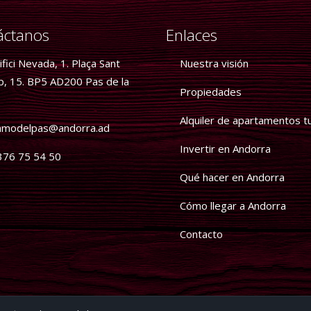
áctanos
Enlaces
fici Nevada, 1. Plaça Sant
Nuestra visión
p, 15. BP5 AD200 Pas de la
Propiedades
Alquiler de apartamentos tu
modelpas@andorra.ad
Invertir en Andorra
76 75 54 50
Qué hacer en Andorra
Cómo llegar a Andorra
Contacto