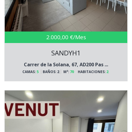
2.000,00 €/Mes
SANDYH1
Carrer de la Solana, 67, AD200 Pas ...
5
2
70
2
CAMAS:
BAÑOS:
M²:
HABITACIONES: