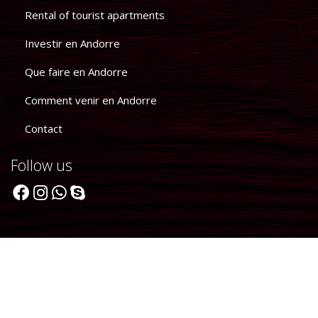
Rental of tourist apartments
Investir en Andorre
Que faire en Andorre
Comment venir en Andorre
Contact
Follow us
Legal Notice
|
Terms of use
|
Cookie policy
|
Booking conditions
Vente-Location-Gestion au Pas de la Casa Andorre
Powered
by